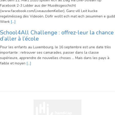
Säit dem 21. März 2020 spillen ech all Dag via Live-Stream op
Facebook 2-3 Lidder aus der Muséksgeschicht
(www.facebook.com/LiveausdemKeller). Ganz vill Leit kucke
regelméisseg dës Videoën. Dofir wollt ech mat iech zesummen e gudd
Wierk
[…]
School4All Challenge : offrez-leur la chance
d’aller à l’école
Pour les enfants au Luxembourg, le 16 septembre est une date très
importante : retrouver ses camarades, passer dans la classe
supérieure, apprendre de nouvelles choses … Mais dans les pays à
faible et moyen
[…]